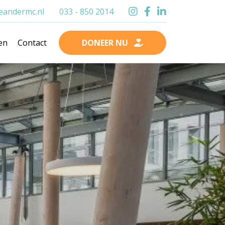
andermc.nl
033 - 850 2014
en
Contact
DONEER NU