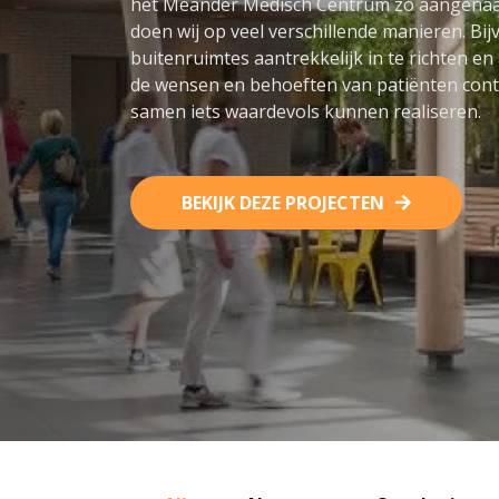
het Meander Medisch Centrum zo aangenaam
doen wij op veel verschillende manieren. Bi
buitenruimtes aantrekkelijk in te richten en 
de wensen en behoeften van patiënten cont
samen iets waardevols kunnen realiseren.
BEKIJK DEZE PROJECTEN