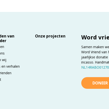
Word vri
den van
Onze projecten
der
ten
Samen maken we h
Word Vriend van 
ons
jaarlijkse donatie
n wij
incasso. Handma
 en verhalen
NL14RABO01270
rienden
t
DONEER