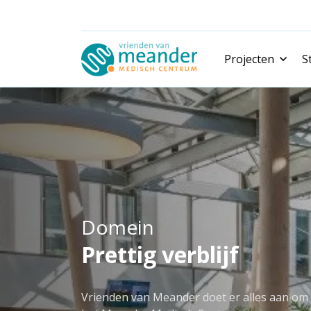
Projecten
S
Nieuwe projecten
Gerealiseerde projecten
Domein
Prettig verblijf
Vrienden van Meander doet er alles aan om h