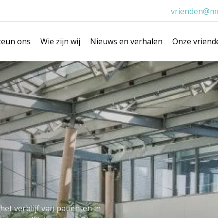
vrienden@me
teun ons
Wie zijn wij
Nieuws en verhalen
Onze vriend
et verblijf van patiënten in