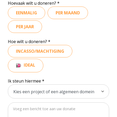
Hoevaak wilt u doneren?
vrienden@meandermc.nl
EENMALIG
PER MAAND
033 - 850 2014
PER JAAR
Hoe wilt u doneren?
INCASSO/MACHTIGING
IDEAL
Ik steun hiermee
Voeg een bericht toe aan uw donatie