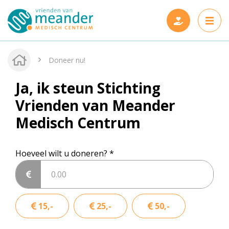
Doneer nu!
Ja, ik steun Stichting
Vrienden van Meander
Projecten
Medisch Centrum
Steun ons
Nieuwe projecten
Wie zijn wij
Gerealiseerde projecten
Hoeveel wilt u doneren?
Nieuws en verhalen
Onze vrienden
15,-
25,-
50,-
Contact