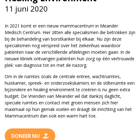
11 juni 2020
vrienden@meandermc.nl
033 - 850 2014
In 2021 komt er een nieuw mammacentrum in Meander
Medisch Centrum. Hier zitten alle specialismen die betrokken zijn
bij de behandeling van borstkanker bij elkaar. Nu zijn deze
specialismen nog verspreid over het ziekenhuis waardoor
patiënten naar de verschillende afdelingen moeten gaan. In de
nieuwe kliniek ontvangen patiënten hun zorg op één vertrouwde
plek: van diagnose tot en met de nazorg.
Om in de ruimtes zoals de centrale entree, wachtruimtes,
huiskamer, spreek- en onderzoekskamers en de stilteruimte een
bijzondere en healing environment te creëren is nu geen extra
budget. De Vrienden van Meander wil dat dankzij daglicht,
speciale ruimtes en contact met groen mensen zich hier
maximaal op hun gemak voelen en draagt de inrichting van het
Mammacentrum dan ook een warm hart toe.
DONEER NU