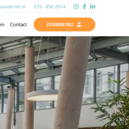
andermc.nl
033 - 850 2014
en
Contact
DONEER NU