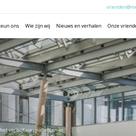
vrienden@me
teun ons
Wie zijn wij
Nieuws en verhalen
Onze vriend
et verblijf van patiënten in