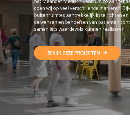
het Meander Medisch Centrum zo aangenaam
doen wij op veel verschillende manieren. Bi
buitenruimtes aantrekkelijk in te richten en 
de wensen en behoeften van patiënten cont
samen iets waardevols kunnen realiseren.
BEKIJK DEZE PROJECTEN