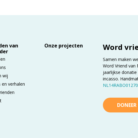
Word vri
den van
Onze projecten
der
ten
Samen maken we h
Word Vriend van 
ons
jaarlijkse donatie
n wij
incasso. Handma
 en verhalen
NL14RABO01270
rienden
t
DONEER