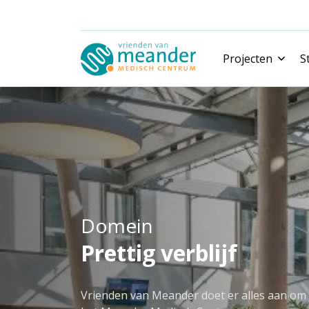
Projecten
S
Nieuwe projecten
Gerealiseerde projecten
Domein
Prettig verblijf
Vrienden van Meander doet er alles aan om h