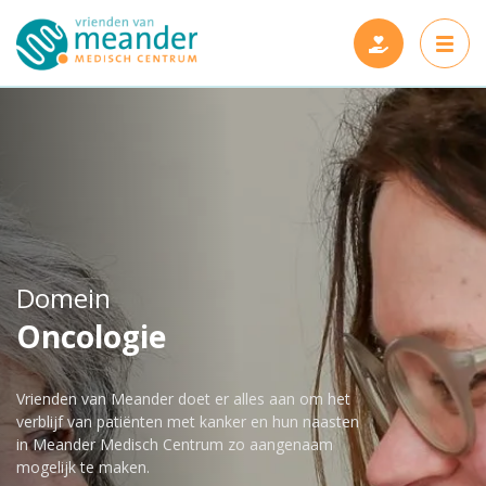
Projecten
Steun ons
Nieuwe projecten
Domein
Wie zijn wij
Gerealiseerde projecten
Oncologie
Nieuws en verhalen
Vrienden van Meander doet er alles aan om het
Onze vrienden
verblijf van patiënten met kanker en hun naasten
in Meander Medisch Centrum zo aangenaam
Contact
mogelijk te maken.