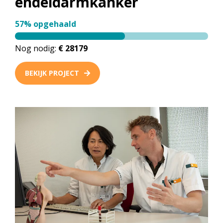
endeldarmkanker
57% opgehaald
Nog nodig:
€ 28179
BEKIJK PROJECT