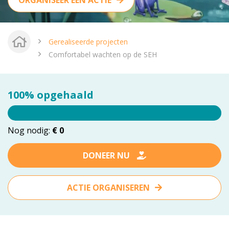
ORGANISEER EEN ACTIE
vrienden@meandermc.nl
033 - 850 2014
Gerealiseerde projecten
Comfortabel wachten op de SEH
100% opgehaald
Nog nodig:
€ 0
DONEER NU
ACTIE ORGANISEREN