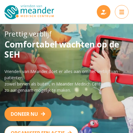
Prettig verblijf
Comfortabel wachten op de
SEH
Projecten
Vrienden van Meander doet er alles aan om het verblijf van
Steun ons
Nieuwe projecten
patiënten,
zowel binnen als buiten, in Meander Medisch Centrum
Wie zijn wij
Gerealiseerde projecten
zo aangenaam mogelijk te maken.
Nieuws en verhalen
Onze vrienden
DONEER NU
Contact