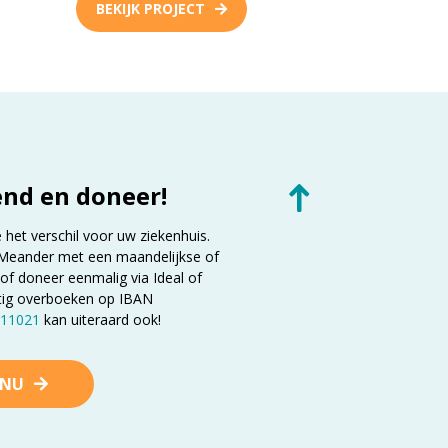
BEKIJK PROJECT
end en doneer!
et verschil voor uw ziekenhuis.
Meander met een maandelijkse of
 of doneer eenmalig via Ideal of
tig overboeken op IBAN
11021
kan uiteraard ook!
 NU