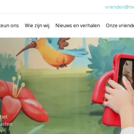
vrienden@me
teun ons
Wie zijn wij
Nieuws en verhalen
Onze vriend
 het
aasten
m