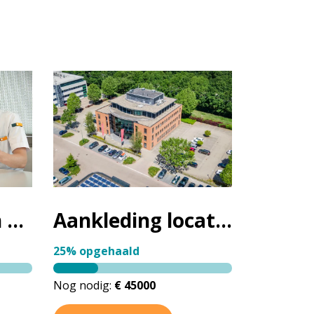
Samen hart- en vaatziekten eerder opsporen
Aankleding locatie Baarn
25% opgehaald
Nog nodig:
€ 45000