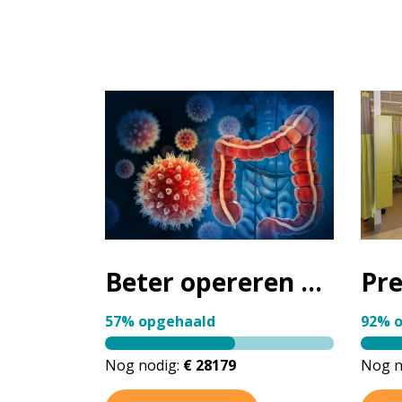
Beter opereren bij endeldarmkanker
57% opgehaald
92% 
Nog nodig:
€ 28179
Nog n