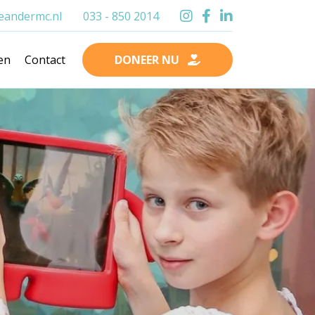
andermc.nl
033 - 850 2014
en
Contact
DONEER NU