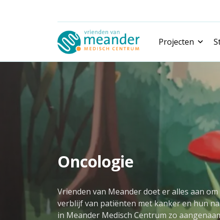
Projecten
S
Nieuwe projecten
Gerealiseerde projecten
Oncologie
Vrienden van Meander doet er alles aan om
verblijf van patiënten met kanker en hun n
in Meander Medisch Centrum zo aangenaa