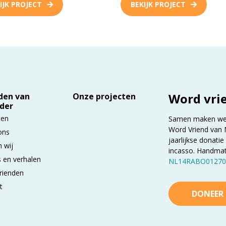
IJK PROJECT
BEKIJK PROJECT
Word vri
den van
Onze projecten
der
ten
Samen maken we h
Word Vriend van 
ons
jaarlijkse donatie
n wij
incasso. Handma
 en verhalen
NL14RABO01270
rienden
t
DONEER