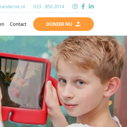
andermc.nl
033 - 850 2014
en
Contact
DONEER NU