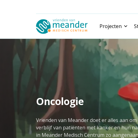
Projecten
S
Nieuwe projecten
Gerealiseerde projecten
Oncologie
Vrienden van Meander doet er alles aan om
verblijf van patiënten met kanker en hun n
in Meander Medisch Centrum zo aangenaa