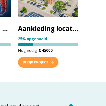
Beter opereren bij endeldarmkanker
Aankleding locatie Baarn
25% opgehaald
Nog nodig:
€ 45000
BEKIJK PROJECT