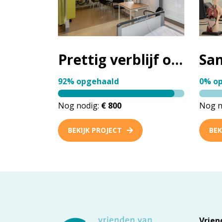
Prettig verblijf op Dagbehandeling
92% opgehaald
0% o
Nog nodig:
€ 800
Nog n
BEKIJK PROJECT
BEK
Vrien