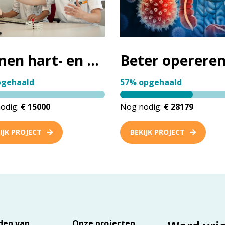
Samen hart- en vaatziekten eerder opsporen
pgehaald
57% opgehaald
odig:
€ 15000
Nog nodig:
€ 28179
IJK PROJECT
BEKIJK PROJECT
den van
Onze projecten