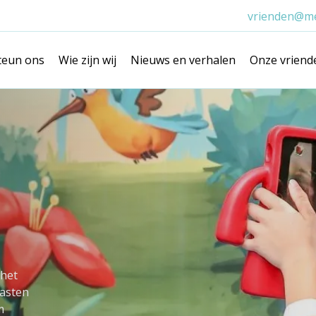
vrienden@me
teun ons
Wie zijn wij
Nieuws en verhalen
Onze vriend
 het
aasten
m