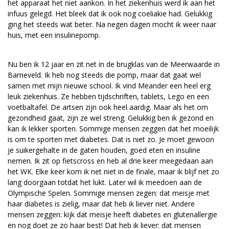
het apparaat het niet aankon. In het ziekenhuis werd ik aan het
infuus gelegd. Het bleek dat ik ook nog coeliakie had. Gelukkig
vrienden@meandermc.nl
ging het steeds wat beter. Na negen dagen mocht ik weer naar
huis, met een insulinepomp.
033 - 850 2014
Nu ben ik 12 jaar en zit net in de brugklas van de Meerwaarde in
Barneveld. Ik heb nog steeds die pomp, maar dat gaat wel
samen met mijn nieuwe school. Ik vind Meander een heel erg
leuk ziekenhuis. Ze hebben tijdschriften, tablets, Lego en een
voetbaltafel. De artsen zijn ook heel aardig. Maar als het om
gezondheid gaat, zijn ze wel streng. Gelukkig ben ik gezond en
kan ik lekker sporten. Sommige mensen zeggen dat het moeilijk
is om te sporten met diabetes. Dat is niet zo. Je moet gewoon
je suikergehalte in de gaten houden, goed eten en insuline
nemen. Ik zit op fietscross en heb al drie keer meegedaan aan
het WK. Elke keer kom ik net niet in de finale, maar ik blijf net zo
lang doorgaan totdat het lukt. Later wil ik meedoen aan de
Olympische Spelen. Sommige mensen zegen: dat meisje met
haar diabetes is zielig, maar dat heb ik liever niet. Andere
mensen zeggen: kijk dat meisje heeft diabetes en glutenallergie
en nog doet ze zo haar best! Dat heb ik liever: dat mensen