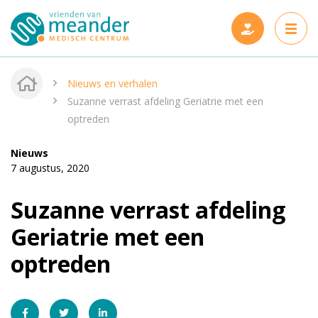
Nieuws en verhalen
Suzanne verrast afdeling Geriatrie met een
optreden
Projecten
Nieuws
7 augustus, 2020
Steun ons
Nieuwe projecten
Suzanne verrast afdeling
Wie zijn wij
Gerealiseerde projecten
Geriatrie met een
Nieuws en verhalen
optreden
Onze vrienden
Contact