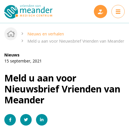
Nieuws en verhalen
Meld u aan voor Nieuwsbrief Vrienden van Meander
Nieuws
Projecten
15 september, 2021
Steun ons
Nieuwe projecten
Meld u aan voor
Wie zijn wij
Gerealiseerde projecten
Nieuwsbrief Vrienden van
Nieuws en verhalen
Meander
Onze vrienden
Contact