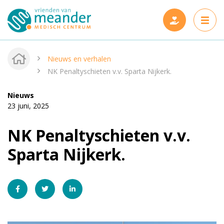
Nieuws en verhalen
NK Penaltyschieten v.v. Sparta Nijkerk.
Nieuws
Projecten
23 juni, 2025
Steun ons
Nieuwe projecten
NK Penaltyschieten v.v.
Wie zijn wij
Gerealiseerde projecten
Sparta Nijkerk.
Nieuws en verhalen
Onze vrienden
Contact