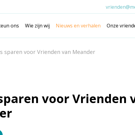
vrienden@me
teun ons
Wie zijn wij
Nieuws en verhalen
Onze vriend
is sparen voor Vrienden van Meander
 sparen voor Vrienden 
er