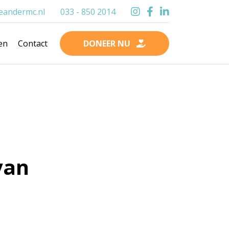
andermc.nl
033 - 850 2014
en
Contact
DONEER NU
van