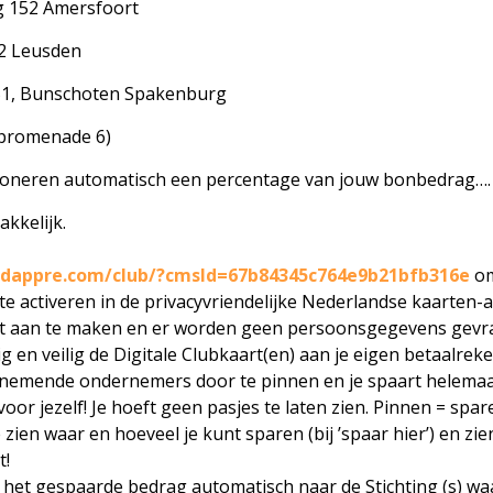
 152 Amersfoort
12 Leusden
51, Bunschoten Spakenburg
dpromenade 6)
oneren automatisch een percentage van jouw bonbedrag….
kkelijk.
//dappre.com/club/?cmsId=67b84345c764e9b21bfb316e
om
 te activeren in de privacyvriendelijke Nederlandse kaarten-
t aan te maken en er worden geen persoonsgegevens gevr
g en veilig de Digitale Clubkaart(en) aan je eigen betaalreke
eelnemende ondernemers door te pinnen en je spaart helema
oor jezelf! Je hoeft geen pasjes te laten zien. Pinnen = spar
 zien waar en hoeveel je kunt sparen (bij ’spaar hier’) en zie
t!
 het gespaarde bedrag automatisch naar de Stichting (s) waar