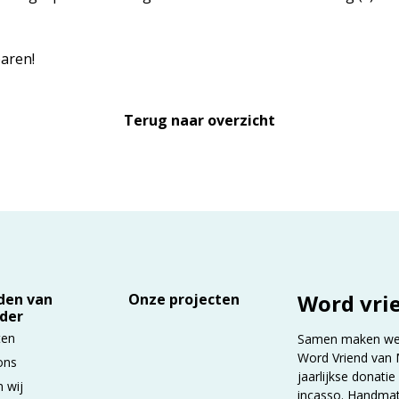
paren!
Terug naar overzicht
Word vri
den van
Onze projecten
der
ten
Samen maken we h
Word Vriend van 
ons
jaarlijkse donatie
n wij
incasso. Handma