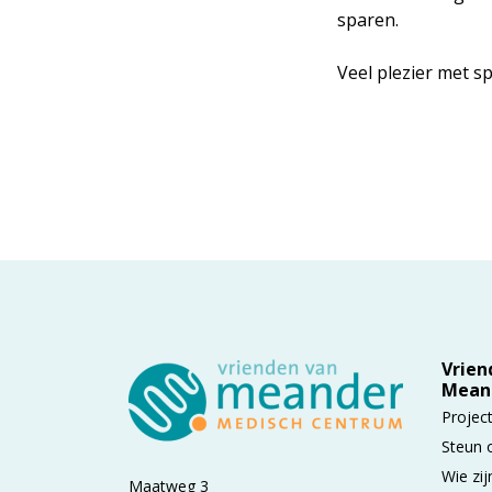
sparen.
Veel plezier met s
Vrien
Mean
Projec
Steun 
Wie zij
Maatweg 3