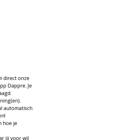
 direct onze
app Dappre. Je
aagd.
ning(en).
al automatisch
en!
n hoe je
 jij voor wil