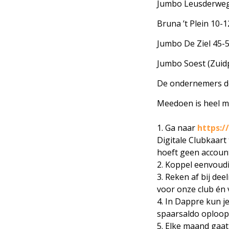
Jumbo Leusderweg
Bruna ’t Plein 10-
Jumbo De Ziel 45-
Jumbo Soest (Zui
De ondernemers d
Meedoen is heel ma
1. Ga naar
https:
Digitale Clubkaart
hoeft geen accoun
2. Koppel eenvoudi
3. Reken af bij d
voor onze club én v
4. In Dappre kun je
spaarsaldo oploop
5. Elke maand gaat