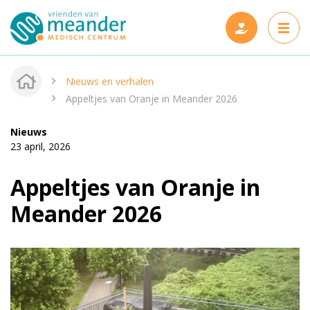
Nieuws en verhalen
Appeltjes van Oranje in Meander 2026
Nieuws
Projecten
23 april, 2026
Steun ons
Nieuwe projecten
Appeltjes van Oranje in
Wie zijn wij
Gerealiseerde projecten
Meander 2026
Nieuws en verhalen
Onze vrienden
Contact