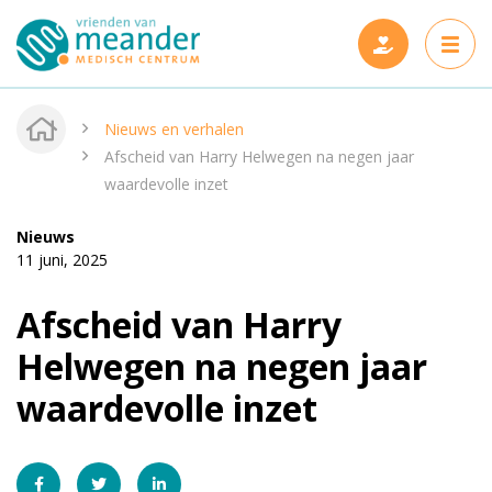
Nieuws en verhalen
Afscheid van Harry Helwegen na negen jaar
waardevolle inzet
Projecten
Nieuws
11 juni, 2025
Steun ons
Nieuwe projecten
Afscheid van Harry
Wie zijn wij
Gerealiseerde projecten
Helwegen na negen jaar
Nieuws en verhalen
waardevolle inzet
Onze vrienden
Contact