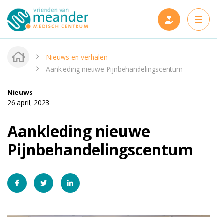
Nieuws en verhalen
Aankleding nieuwe Pijnbehandelingscentum
Nieuws
Projecten
26 april, 2023
Steun ons
Nieuwe projecten
Aankleding nieuwe
Wie zijn wij
Gerealiseerde projecten
Pijnbehandelingscentum
Nieuws en verhalen
Onze vrienden
Contact