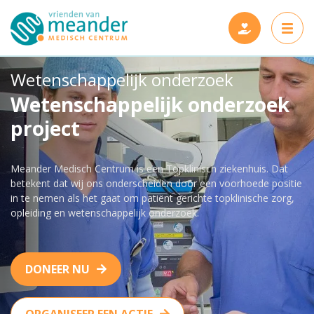
Wetenschappelijk onderzoek
Wetenschappelijk onderzoek
project
Projecten
Meander Medisch Centrum is een Topklinisch ziekenhuis. Dat
Steun ons
Nieuwe projecten
betekent dat wij ons onderscheiden door een voorhoede positie
in te nemen als het gaat om patiënt gerichte topklinische zorg,
Wie zijn wij
Gerealiseerde projecten
opleiding en wetenschappelijk onderzoek.
Nieuws en verhalen
Onze vrienden
DONEER NU
Contact