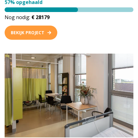
57% opgehaald
Nog nodig:
€ 28179
BEKIJK PROJECT