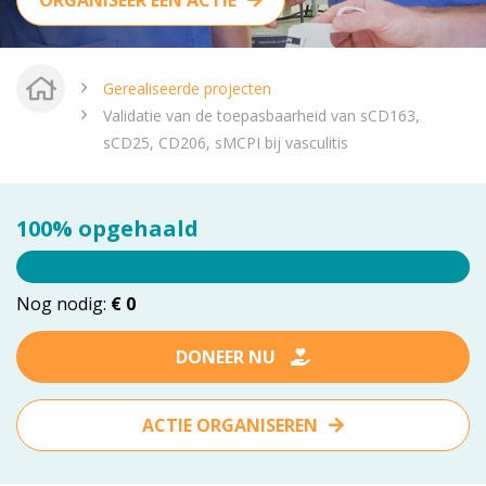
ORGANISEER EEN ACTIE
vrienden@meandermc.nl
033 - 850 2014
Gerealiseerde projecten
Validatie van de toepasbaarheid van sCD163,
sCD25, CD206, sMCPI bij vasculitis
100% opgehaald
Nog nodig:
€ 0
DONEER NU
ACTIE ORGANISEREN