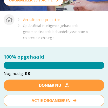
ORGANISEER EEN ACTIE
vrienden@meandermc.nl
033 - 850 2014
Gerealiseerde projecten
Op Artificial Intelligence gebaseerde
gepersonaliseerde behandelingsselectie bij
colorectale chirurgie
100% opgehaald
Nog nodig:
€ 0
DONEER NU
ACTIE ORGANISEREN