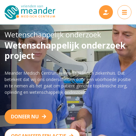
Wetenschappelijk onderzoek
Wetenschappelijk onderzoek
project
Projecten
Meander Medisch Centrum is een Topklinisch ziekenhuis. Dat
Steun ons
Nieuwe projecten
betekent dat wij ons onderscheiden door een voorhoede positie
in te nemen als het gaat om patiënt gerichte topklinische zorg,
Wie zijn wij
Gerealiseerde projecten
opleiding en wetenschappelijk onderzoek.
Nieuws en verhalen
Onze vrienden
DONEER NU
Contact