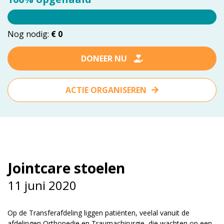
vrienden@meandermc.nl
Nog nodig:
€ 0
033 - 850 2014
DONEER NU
ACTIE ORGANISEREN
Jointcare stoelen
11 juni 2020
Op de Transferafdeling liggen patiënten, veelal vanuit de
afdelingen Orthopedie en Traumachirurgie, die wachten op een